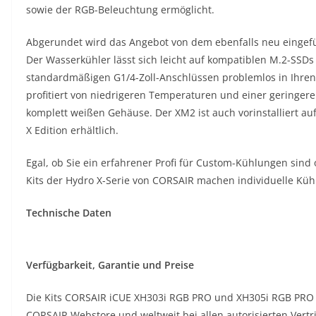
sowie der RGB-Beleuchtung ermöglicht.
Abgerundet wird das Angebot von dem ebenfalls neu eingefü
Der Wasserkühler lässt sich leicht auf kompatiblen M.2-SSDs
standardmäßigen G1/4-Zoll-Anschlüssen problemlos in Ihren 
profitiert von niedrigeren Temperaturen und einer geringer
komplett weißen Gehäuse. Der XM2 ist auch vorinstalliert a
X Edition erhältlich.
Egal, ob Sie ein erfahrener Profi für Custom-Kühlungen sind 
Kits der Hydro X-Serie von CORSAIR machen individuelle Kühl
Technische Daten
Verfügbarkeit, Garantie und Preise
Die Kits CORSAIR iCUE XH303i RGB PRO und XH305i RGB PRO s
CORSAIR Webstore und weltweit bei allen autorisierten Vert