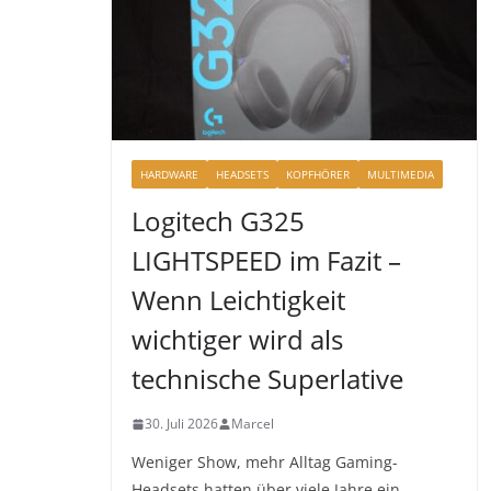
HARDWARE
HEADSETS
KOPFHÖRER
MULTIMEDIA
Logitech G325
LIGHTSPEED im Fazit –
Wenn Leichtigkeit
wichtiger wird als
technische Superlative
30. Juli 2026
Marcel
Weniger Show, mehr Alltag Gaming-
Headsets hatten über viele Jahre ein