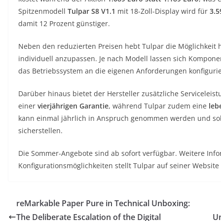
Spitzenmodell
Tulpar S8 V1.1
mit 18-Zoll-Display wird für
3.5
damit 12 Prozent günstiger.
Neben den reduzierten Preisen hebt Tulpar die Möglichkeit h
individuell anzupassen. Je nach Modell lassen sich Kompone
das Betriebssystem an die eigenen Anforderungen konfiguri
Darüber hinaus bietet der Hersteller zusätzliche Serviceleis
einer
vierjährigen Garantie
, während Tulpar zudem eine
leb
kann einmal jährlich in Anspruch genommen werden und soll d
sicherstellen.
Die Sommer-Angebote sind ab sofort verfügbar. Weitere Inf
Konfigurationsmöglichkeiten stellt Tulpar auf seiner Website 
reMarkable Paper Pure in Technical Unboxing:
The Deliberate Escalation of the Digital
Un