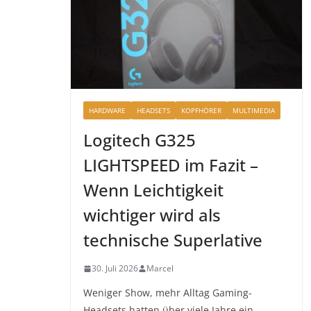
HARDWARE
HEADSETS
KOPFHÖRER
MULTIMEDIA
Logitech G325
LIGHTSPEED im Fazit –
Wenn Leichtigkeit
wichtiger wird als
technische Superlative
30. Juli 2026
Marcel
Weniger Show, mehr Alltag Gaming-
Headsets hatten über viele Jahre ein