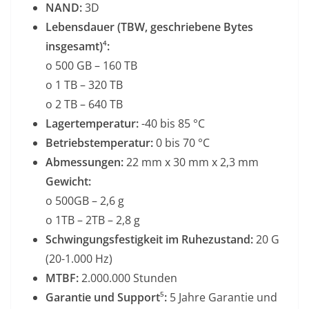
NAND:
3D
Lebensdauer (TBW, geschriebene Bytes
insgesamt)
⁴
:
o 500 GB – 160 TB
o 1 TB – 320 TB
o 2 TB – 640 TB
Lagertemperatur:
-40 bis 85 °C
Betriebstemperatur:
0 bis 70 °C
Abmessungen:
22 mm x 30 mm x 2,3 mm
Gewicht:
o 500GB – 2,6 g
o 1TB – 2TB – 2,8 g
Schwingungsfestigkeit im Ruhezustand:
20 G
(20-1.000 Hz)
MTBF:
2.000.000 Stunden
Garantie und Support
⁵
:
5 Jahre Garantie und