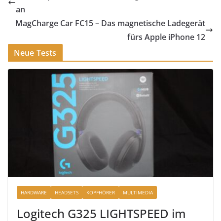
an
MagCharge Car FC15 – Das magnetische Ladegerät
fürs Apple iPhone 12
Neue Tests
HARDWARE
HEADSETS
KOPFHÖRER
MULTIMEDIA
Logitech G325 LIGHTSPEED im