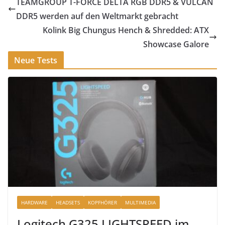
TEAMGROUP T-FORCE DELTA RGB DDR5 & VULCAN
DDR5 werden auf den Weltmarkt gebracht
Kolink Big Chungus Hench & Shredded: ATX
Showcase Galore
Neue Tests
HARDWARE
HEADSETS
KOPFHÖRER
MULTIMEDIA
Logitech G325 LIGHTSPEED im