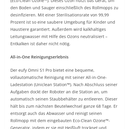
(Eco-Clean Ozone™). Dieses Ozon nutzt das Gerät, um
den Boden und Sauger einschließlich des Rollmopps zu
desinfizieren. Mit einer Sterilisationsrate von 99,99
Prozent ist so eine saubere Umgebung für Kinder und
Haustiere garantiert. Außerdem wird kalkhaltiges
Leitungswasser mit Hilfe des Ozons neutralisiert –
Entkalken ist daher nicht nötig.
All-in-One Reinigungserlebnis
Der eufy Omni S1 Pro bietet eine bequeme,
vollautomatische Reinigung mit seiner All-in-One-
Ladestation (Uniclean Station™). Nach Abschluss seiner
Aufgaben dockt der Roboter an die Station an, um
automatisch seinen Staubbehälter zu entleeren. Dieser
hält bis zum nächsten Beutelwechsel ganze 68 Tage. Er
entsorgt auch das Abwasser und reinigt seinen
Rollmopp mit dem eingebauten Eco-Clean Ozone™-
Generator, indem er sie mit Heißluft trocknet und