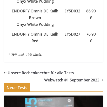
Onyx White Pudding
ENDORFY Omnis DE Kailh
EY5D032
86,90
Brown
€
Onyx White Pudding
ENDORFY Omnis DE Kailh
EY5D027
76,90
Red
€
*UVP, inkl. 19% MwSt.
Unsere Rechenknechte für alle Tests
Webwatch #1 September 2023
Neue Tests