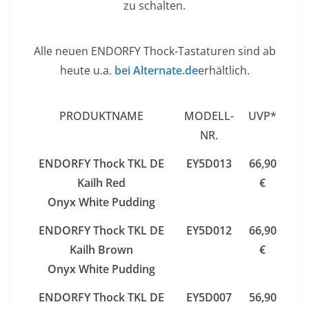
zu schalten.
Alle neuen ENDORFY Thock-Tastaturen sind ab
heute u.a.
bei Alternate.de
erhältlich.
PRODUKTNAME
MODELL-
UVP*
NR.
ENDORFY Thock TKL DE
EY5D013
66,90
Kailh Red
€
Onyx White Pudding
ENDORFY Thock TKL DE
EY5D012
66,90
Kailh Brown
€
Onyx White Pudding
ENDORFY Thock TKL DE
EY5D007
56,90