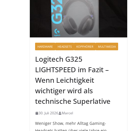
HARDWARE
HEADSETS
KOPFHÖRER
MULTIMEDIA
Logitech G325
LIGHTSPEED im Fazit –
Wenn Leichtigkeit
wichtiger wird als
technische Superlative
30. Juli 2026
Marcel
Weniger Show, mehr Alltag Gaming-
Headsets hatten über viele Jahre ein