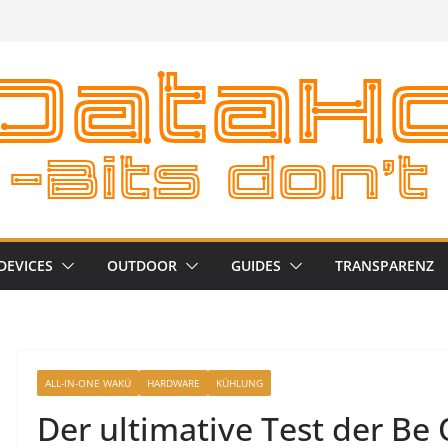
DEVICES
OUTDOOR
GUIDES
TRANSPARENZ
ALL-IN-ONE WAKÜ
HARDWARE
KÜHLUNG
Der ultimative Test der Be 