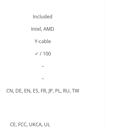
Included
Intel, AMD
Y-cable
✓ / 100
–
–
CN, DE, EN, ES, FR, JP, PL, RU, TW
CE, FCC, UKCA, UL