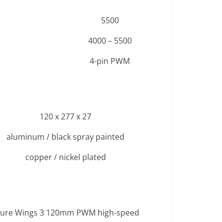
5500
4000 – 5500
4-pin PWM
120 x 277 x 27
aluminum / black spray painted
copper / nickel plated
ure Wings 3 120mm PWM high-speed