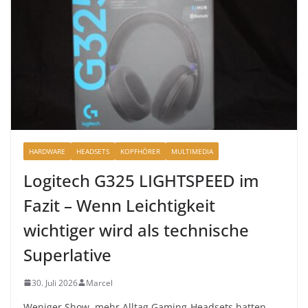
HARDWARE
HEADSETS
KOPFHÖRER
MULTIMEDIA
Logitech G325 LIGHTSPEED im
Fazit – Wenn Leichtigkeit
wichtiger wird als technische
Superlative
30. Juli 2026
Marcel
Weniger Show, mehr Alltag Gaming-Headsets hatten