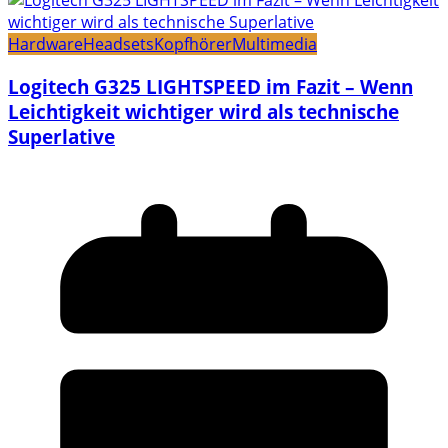
Hardware
Headsets
Kopfhörer
Multimedia
Logitech G325 LIGHTSPEED im Fazit – Wenn
Leichtigkeit wichtiger wird als technische
Superlative