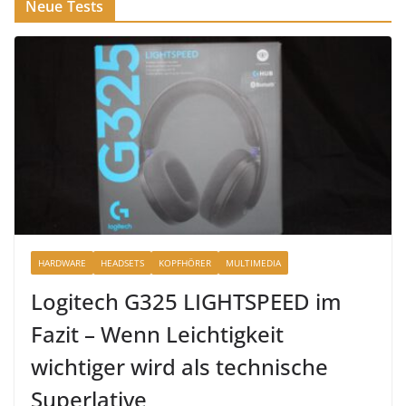
Neue Tests
HARDWARE
HEADSETS
KOPFHÖRER
MULTIMEDIA
Logitech G325 LIGHTSPEED im
Fazit – Wenn Leichtigkeit
wichtiger wird als technische
Superlative