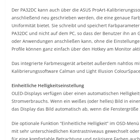
Der PA32DC kann auch über die ASUS ProArt-Kalibrierungssof
anschließend neu geschrieben werden, die eine genaue Far
Uniformität bietet. Sie schreibt und speichert Farbparameter
PA32DC und nicht auf dem PC, so dass der Benutzer ihn an 
oder Anwendungen anschließen kann, ohne die Einstellunge
Profile können ganz einfach über den Hotkey am Monitor akti
Das integrierte Farbmessgerät arbeitet außerdem nahtlos mi
Kalibrierungssoftware Calman und Light Illusion ColourSp
Einheitliche Helligkeitseinstellung
OLED-Displays verfügen über einen automatischen Helligkeit
Stromverbrauchs. Wenn ein weißes (oder helles) Bild in ein
das Display das Bild automatisch ab, wenn die Fenstergröße
Die optionale Funktion “Einheitliche Helligkeit” im OSD-Men
mit sehr unterschiedlichen Kontrastniveaus gewechselt oder 
für eine komfortable Betrachtung und präzisere Farben auc