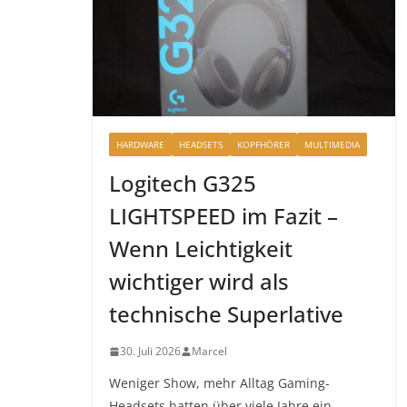
HARDWARE
HEADSETS
KOPFHÖRER
MULTIMEDIA
Logitech G325
LIGHTSPEED im Fazit –
Wenn Leichtigkeit
wichtiger wird als
technische Superlative
30. Juli 2026
Marcel
Weniger Show, mehr Alltag Gaming-
Headsets hatten über viele Jahre ein