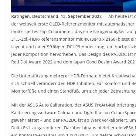
Ratingen, Deutschland, 13. September 2022
— Ab heute ist 
der weltweit erste OLED-Referenzmonitor mit automatischer K
motorisiertes Flip-Colorimeter, das eine Farbgenauigkeit auf
31,5-Zoll-HDR-Referenzmonitor mit 4K (3840 x 2160) bietet 
Layout und einer 99 %igen DCI-P3-Abdeckung, um hochpräzise 
jeder Komposition hervorheben. Das Design des PA32DC ist 
Red Dot Award 2022 und dem Japan Good Design Award 2021
Die Unterstützung mehrerer HDR-Formate bietet Kreativschaff
sich schnell verändernden HDR-Inhalten. Für Komfort und Be
Monitorfüße und einen Standfuß, um sich jeder Betrachtung
Mit der ASUS Auto Calibration, der ASUS ProArt-Kalibrierun
Kalibrierungssoftware Calman und Light Illusion ColourSpace
gewährleistet – und der PA32DC ist ab Werk vorkalibriert, 
Delta E<1 zu garantieren. Darüber hinaus bietet er die VESA
ein Kontrastverhältnis von 1.000.000:1, um tiefste Schwarzt