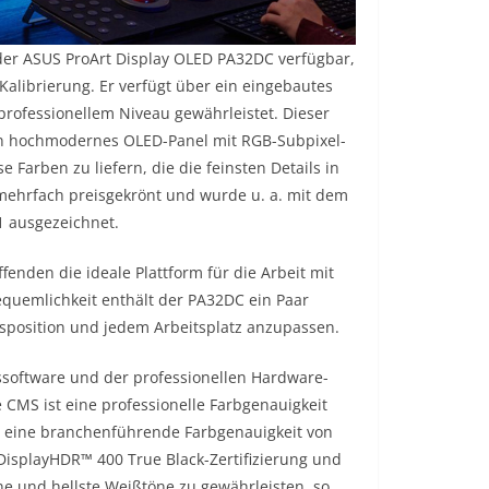
der ASUS ProArt Display OLED PA32DC verfügbar,
alibrierung. Er verfügt über ein eingebautes
 professionellem Niveau gewährleistet. Dieser
ein hochmodernes OLED-Panel mit RGB-Subpixel-
Farben zu liefern, die die feinsten Details in
mehrfach preisgekrönt und wurde u. a. mit dem
 ausgezeichnet.
enden die ideale Plattform für die Arbeit mit
quemlichkeit enthält der PA32DC ein Paar
sposition und jedem Arbeitsplatz anzupassen.
gssoftware und der professionellen Hardware-
 CMS ist eine professionelle Farbgenauigkeit
um eine branchenführende Farbgenauigkeit von
 DisplayHDR™ 400 True Black-Zertifizierung und
öne und hellste Weißtöne zu gewährleisten, so