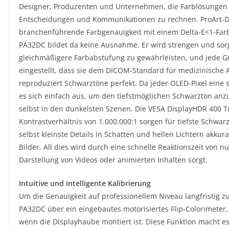
Designer, Produzenten und Unternehmen, die Farblösungen a
Entscheidungen und Kommunikationen zu rechnen. ProArt-Dis
branchenführende Farbgenauigkeit mit einem Delta-E<1-Farb
PA32DC bildet da keine Ausnahme. Er wird strengen und sorg
gleichmäßigere Farbabstufung zu gewährleisten, und jede G
eingestellt, dass sie dem DICOM-Standard für medizinisch
reproduziert Schwarztöne perfekt. Da jeder OLED-Pixel eine 
es sich einfach aus, um den tiefstmöglichen Schwarzton anzu
selbst in den dunkelsten Szenen. Die VESA DisplayHDR 400 Tr
Kontrastverhältnis von 1.000.000:1 sorgen für tiefste Schwa
selbst kleinste Details in Schatten und hellen Lichtern akkura
Bilder. All dies wird durch eine schnelle Reaktionszeit von nu
Darstellung von Videos oder animierten Inhalten sorgt.
Intuitive und intelligente Kalibrierung
Um die Genauigkeit auf professionellem Niveau langfristig zu
PA32DC über ein eingebautes motorisiertes Flip-Colorimeter, 
wenn die Displayhaube montiert ist. Diese Funktion macht es 