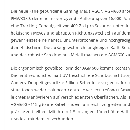
Die neue kabelgebundene Gaming-Maus AGON AGM600 arbeit
PMW3389, der eine hervorragende Auflösung von 16.000 Punk
eine Tracking-Genauigkeit von 400 Zoll pro Sekunde unterstüt
hektischen Moves und abrupten Richtungswechseln auf dem 
gewährleistet eine nahezu ununterbrochene und hochgradi
dem Bildschirm. Die außergewöhnlich langlebigen Kailh-Schal
und das robuste Scrollrad aus Metall machen die AGM600 zu 
Die ergonomisch gewölbte Form der AGM600 kommt Rechtshä
Die hautfreundliche, matt UV-beschichtete Schutzschicht so
Gamers. Doppelt gespritzte Silikon-Seitenteile sorgen dafür
Situationen weder Halt noch Kontrolle verliert. Teflon-Fuß
leichtes Manövrieren auf verschiedensten Oberflächen. Als 
AGM600 ~115 g (ohne Kabel) – ideal, um leicht zu gleiten un
präzise zu bleiben. Mit ihrem 1,8 m langen, für erhöhte Hal
USB fest mit dem PC verbunden.