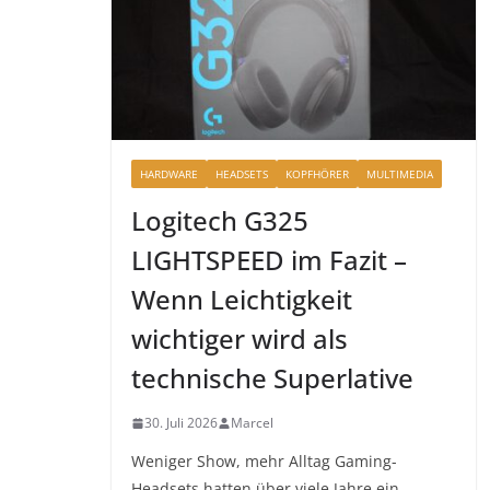
HARDWARE
HEADSETS
KOPFHÖRER
MULTIMEDIA
Logitech G325
LIGHTSPEED im Fazit –
Wenn Leichtigkeit
wichtiger wird als
technische Superlative
30. Juli 2026
Marcel
Weniger Show, mehr Alltag Gaming-
Headsets hatten über viele Jahre ein