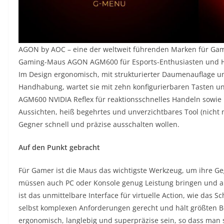
AGON by AOC – eine der weltweit führenden Marken für Gami
Gaming-Maus AGON AGM600 für Esports-Enthusiasten und Har
Im Design ergonomisch, mit strukturierter Daumenauflage un
Handhabung, wartet sie mit zehn konfigurierbaren Tasten un
AGM600 NVIDIA Reflex für reaktionsschnelles Handeln sowie n
Aussichten, heiß begehrtes und unverzichtbares Tool (nicht 
Gegner schnell und präzise ausschalten wollen.
Auf den Punkt gebracht
Für Gamer ist die Maus das wichtigste Werkzeug, um ihre G
müssen auch PC oder Konsole genug Leistung bringen und a
ist das unmittelbare Interface für virtuelle Action, wie das S
selbst komplexen Anforderungen gerecht und hält größten B
ergonomisch, langlebig und superpräzise sein, so dass man s