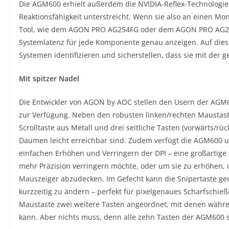
Die AGM600 erhielt außerdem die NVIDIA-Reflex-Technologie-
Reaktionsfähigkeit unterstreicht. Wenn sie also an einen Mo
Tool, wie dem AGON PRO AG254FG oder dem AGON PRO AG274
Systemlatenz für jede Komponente genau anzeigen. Auf die
Systemen identifizieren und sicherstellen, dass sie mit der 
Mit spitzer Nadel
Die Entwickler von AGON by AOC stellen den Usern der AGM6
zur Verfügung. Neben den robusten linken/rechten Maustaste
Scrolltaste aus Metall und drei seitliche Tasten (vorwärts/rü
Daumen leicht erreichbar sind. Zudem verfügt die AGM600 u
einfachen Erhöhen und Verringern der DPI – eine großartige 
mehr Präzision verringern möchte, oder um sie zu erhöhen
Mauszeiger abzudecken. Im Gefecht kann die Snipertaste ge
kurzzeitig zu ändern – perfekt für pixelgenaues Scharfschieß
Maustaste zwei weitere Tasten angeordnet, mit denen währen
kann. Aber nichts muss, denn alle zehn Tasten der AGM600 si