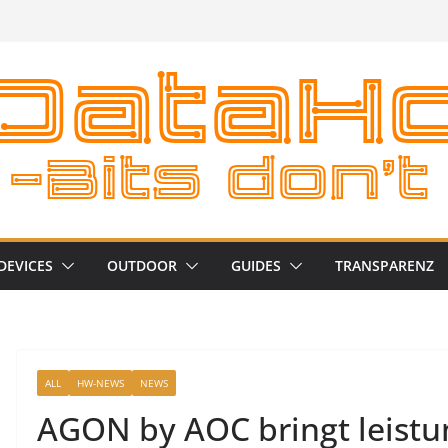
DEVICES
OUTDOOR
GUIDES
TRANSPARENZ
ALL
HW-NEWS
NEWS
AGON by AOC bringt leistu