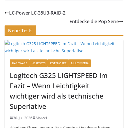
LC-Power LC-35U3-RAID-2
Entdecke die Pop Serie
Neue Tests
HARDWARE
HEADSETS
KOPFHÖRER
MULTIMEDIA
Logitech G325 LIGHTSPEED im
Fazit – Wenn Leichtigkeit
wichtiger wird als technische
Superlative
30. Juli 2026
Marcel
Weniger Show, mehr Alltag Gaming-Headsets hatten