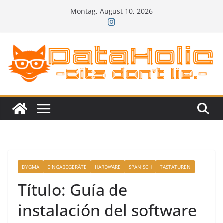
Zum
Montag, August 10, 2026
Inhalt
springen
DYGMA
EINGABEGERÄTE
HARDWARE
SPANISCH
TASTATUREN
Título: Guía de
instalación del software