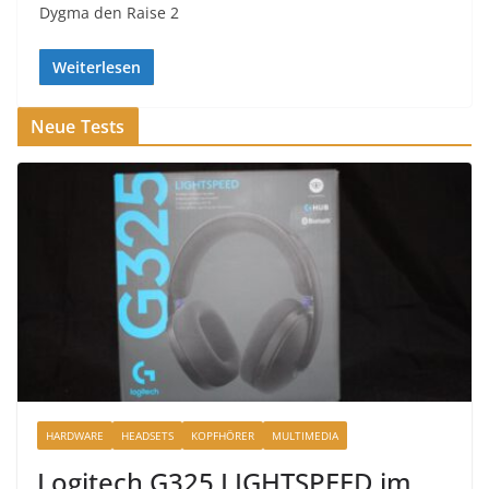
Dygma den Raise 2
Weiterlesen
Neue Tests
HARDWARE
HEADSETS
KOPFHÖRER
MULTIMEDIA
Logitech G325 LIGHTSPEED im