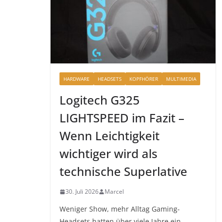
HARDWARE
HEADSETS
KOPFHÖRER
MULTIMEDIA
Logitech G325
LIGHTSPEED im Fazit –
Wenn Leichtigkeit
wichtiger wird als
technische Superlative
30. Juli 2026
Marcel
Weniger Show, mehr Alltag Gaming-
Headsets hatten über viele Jahre ein