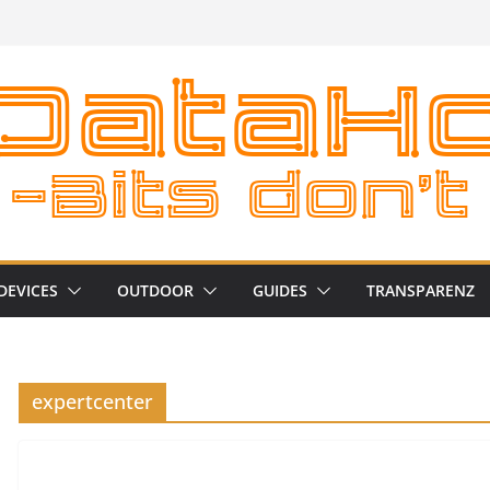
DEVICES
OUTDOOR
GUIDES
TRANSPARENZ
expertcenter