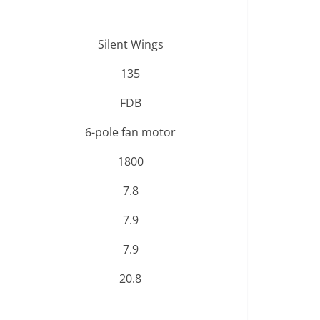
Silent Wings
135
FDB
6-pole fan motor
1800
7.8
7.9
7.9
20.8