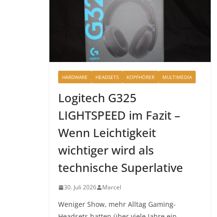
HARDWARE
HEADSETS
KOPFHÖRER
MULTIMEDIA
Logitech G325
LIGHTSPEED im Fazit –
Wenn Leichtigkeit
wichtiger wird als
technische Superlative
30. Juli 2026
Marcel
Weniger Show, mehr Alltag Gaming-
Headsets hatten über viele Jahre ein