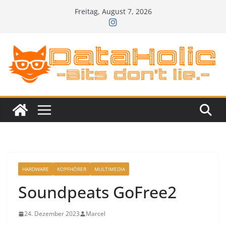
Zum
Freitag, August 7, 2026
Inhalt
springen
HARDWARE
KOPFHÖRER
MULTIMEDIA
Soundpeats GoFree2
24. Dezember 2023
Marcel