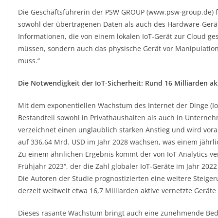
Die Geschäftsführerin der PSW GROUP (www.psw-group.de) füh
sowohl der übertragenen Daten als auch des Hardware-Geräts
Informationen, die von einem lokalen IoT-Gerät zur Cloud ge
müssen, sondern auch das physische Gerät vor Manipulatio
muss.“
Die Notwendigkeit der IoT-Sicherheit: Rund 16 Milliarden ak
Mit dem exponentiellen Wachstum des Internet der Dinge (Io
Bestandteil sowohl in Privathaushalten als auch in Unterne
verzeichnet einen unglaublich starken Anstieg und wird vora
auf 336,64 Mrd. USD im Jahr 2028 wachsen, was einem jährli
Zu einem ähnlichen Ergebnis kommt der von IoT Analytics ver
Frühjahr 2023“, der die Zahl globaler IoT-Geräte im Jahr 202
Die Autoren der Studie prognostizierten eine weitere Steige
derzeit weltweit etwa 16,7 Milliarden aktive vernetzte Geräte 
Dieses rasante Wachstum bringt auch eine zunehmende Bedro