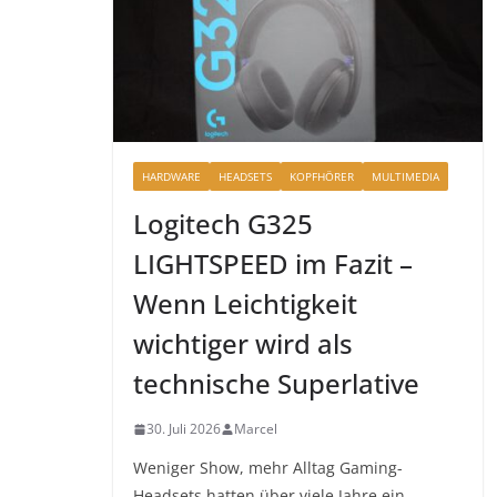
HARDWARE
HEADSETS
KOPFHÖRER
MULTIMEDIA
Logitech G325
LIGHTSPEED im Fazit –
Wenn Leichtigkeit
wichtiger wird als
technische Superlative
30. Juli 2026
Marcel
Weniger Show, mehr Alltag Gaming-
Headsets hatten über viele Jahre ein