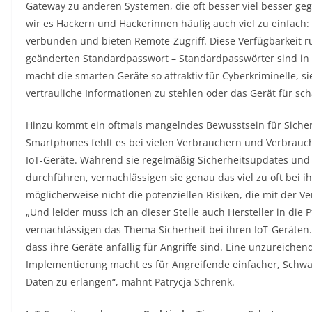
Gateway zu anderen Systemen, die oft besser viel besser geg
wir es Hackern und Hackerinnen häufig auch viel zu einfach:
verbunden und bieten Remote-Zugriff. Diese Verfügbarkeit r
geänderten Standardpasswort – Standardpasswörter sind in de
macht die smarten Geräte so attraktiv für Cyberkriminelle, si
vertrauliche Informationen zu stehlen oder das Gerät für sc
Hinzu kommt ein oftmals mangelndes Bewusstsein für Sicher
Smartphones fehlt es bei vielen Verbrauchern und Verbrauc
IoT-Geräte. Während sie regelmäßig Sicherheitsupdates und
durchführen, vernachlässigen sie genau das viel zu oft bei i
möglicherweise nicht die potenziellen Risiken, die mit der 
„Und leider muss ich an dieser Stelle auch Hersteller in die P
vernachlässigen das Thema Sicherheit bei ihren IoT-Geräte
dass ihre Geräte anfällig für Angriffe sind. Eine unzureiche
Implementierung macht es für Angreifende einfacher, Schwac
Daten zu erlangen“, mahnt Patrycja Schrenk.