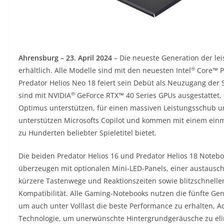
Ahrensburg – 23. April 2024
– Die neueste Generation der leis
®
erhältlich. Alle Modelle sind mit den neuesten Intel
Core™ Pr
Predator Helios Neo 18 feiert sein Debüt als Neuzugang der 
®
sind mit NVIDIA
GeForce RTX™ 40 Series GPUs ausgestattet, 
Optimus unterstützen, für einen massiven Leistungsschub un
unterstützen Microsofts Copilot und kommen mit einem ein
zu Hunderten beliebter Spieletitel bietet.
Die beiden Predator Helios 16 und Predator Helios 18 Notebo
überzeugen mit optionalen Mini-LED-Panels, einer austausc
kürzere Tastenwege und Reaktionszeiten sowie blitzschnelle
Kompatibilität. Alle Gaming-Notebooks nutzen die fünfte Ge
um auch unter Volllast die beste Performance zu erhalten, Ac
Technologie, um unerwünschte Hintergrundgeräusche zu eli