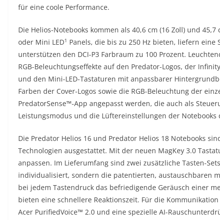
für eine coole Performance.
Die Helios-Notebooks kommen als 40,6 cm (16 Zoll) und 45,7 
1
oder Mini LED
Panels, die bis zu 250 Hz bieten, liefern eine 
unterstützen den DCI-P3 Farbraum zu 100 Prozent. Leuchten
RGB-Beleuchtungseffekte auf den Predator-Logos, der Infinity
und den Mini-LED-Tastaturen mit anpassbarer Hintergrundb
Farben der Cover-Logos sowie die RGB-Beleuchtung der einz
PredatorSense™-App angepasst werden, die auch als Steuer
Leistungsmodus und die Lüftereinstellungen der Notebooks die
Die Predator Helios 16 und Predator Helios 18 Notebooks s
Technologien ausgestattet. Mit der neuen MagKey 3.0 Tastatu
anpassen. Im Lieferumfang sind zwei zusätzliche Tasten-Sets 
individualisiert, sondern die patentierten, austauschbaren
bei jedem Tastendruck das befriedigende Geräusch einer me
bieten eine schnellere Reaktionszeit. Für die Kommunikation
Acer PurifiedVoice™ 2.0 und eine spezielle AI-Rauschunter