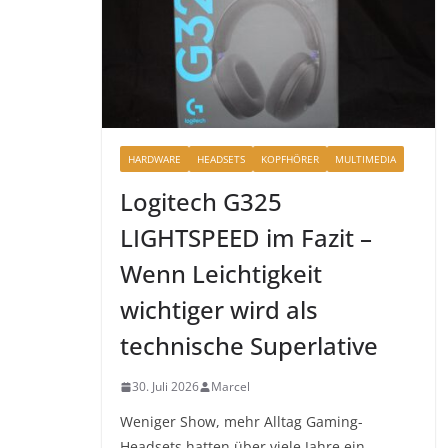
HARDWARE
HEADSETS
KOPFHÖRER
MULTIMEDIA
Logitech G325
LIGHTSPEED im Fazit –
Wenn Leichtigkeit
wichtiger wird als
technische Superlative
30. Juli 2026
Marcel
Weniger Show, mehr Alltag Gaming-
Headsets hatten über viele Jahre ein