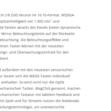
cm (18 Zoll) Version im 16:10-Format. WQXGA-
1
Spitzenhelligkeit von 1.000 nits
und
de Farben abseits des Panels bieten dynamische
 Mirror Beleuchtungsleiste auf der Rückseite
eleuchtung. Die Beleuchtungseffekte und
elnen Tasten können mit der neuesten
ungs- und Überwachungszentrale für den
nt. ­­
ind außerdem mit den neuesten sensorischen
r lassen sich die WASD-Tasten individuell
enthalten. So wird nicht nur die Optik
 mechanischen Tasten, MagClick genannt, machen
chanischen Tastatur mit taktilem Feedback und
 im Spiel und für Streams nutzen die Notebooks
drückungstechnologie, um unerwünschte