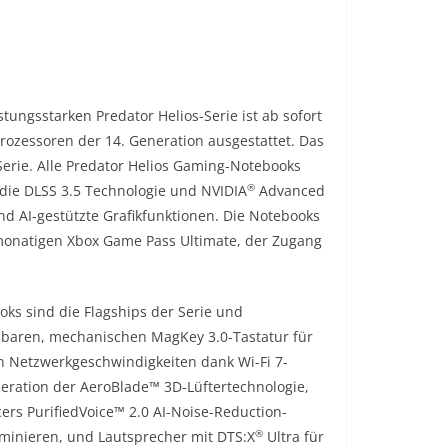
tungsstarken Predator Helios-Serie ist ab sofort
ozessoren der 14. Generation ausgestattet. Das
Serie. Alle Predator Helios Gaming-Notebooks
®
die DLSS 3.5 Technologie und NVIDIA
Advanced
d AI-gestützte Grafikfunktionen. Die Notebooks
monatigen Xbox Game Pass Ultimate, der Zugang
oks sind die Flagships der Serie und
hbaren, mechanischen MagKey 3.0-Tastatur für
n Netzwerkgeschwindigkeiten dank Wi-Fi 7-
neration der AeroBlade™ 3D-Lüftertechnologie,
ers PurifiedVoice™ 2.0 AI-Noise-Reduction-
®
minieren, und Lautsprecher mit DTS:X
Ultra für