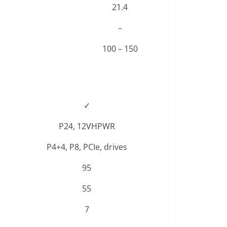
21.4
–
100 – 150
✓
P24, 12VHPWR
P4+4, P8, PCIe, drives
95
55
7