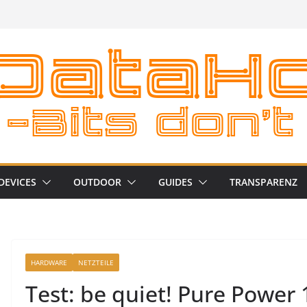
DEVICES
OUTDOOR
GUIDES
TRANSPARENZ
HARDWARE
NETZTEILE
Test: be quiet! Pure Power