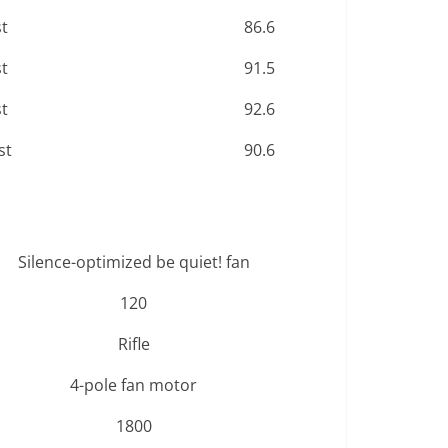
st
86.6
st
91.5
st
92.6
st
90.6
Silence-optimized be quiet! fan
120
Rifle
4-pole fan motor
1800