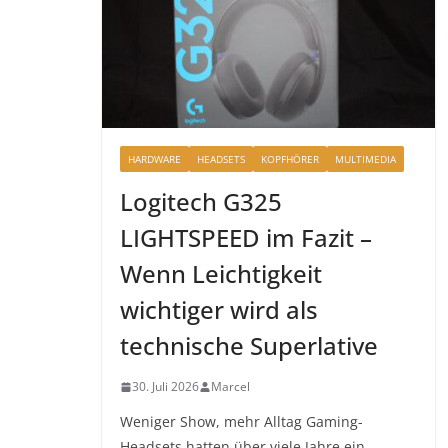
HARDWARE
HEADSETS
KOPFHÖRER
MULTIMEDIA
Logitech G325
LIGHTSPEED im Fazit –
Wenn Leichtigkeit
wichtiger wird als
technische Superlative
30. Juli 2026
Marcel
Weniger Show, mehr Alltag Gaming-
Headsets hatten über viele Jahre ein