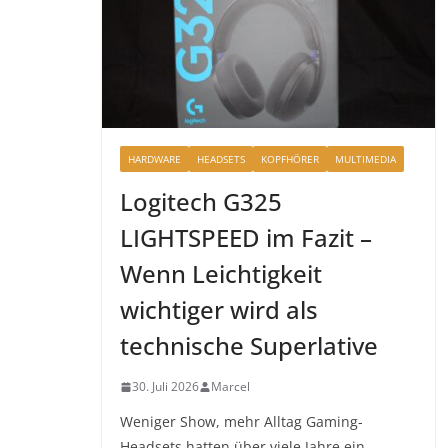
HARDWARE
HEADSETS
KOPFHÖRER
MULTIMEDIA
Logitech G325
LIGHTSPEED im Fazit –
Wenn Leichtigkeit
wichtiger wird als
technische Superlative
30. Juli 2026
Marcel
Weniger Show, mehr Alltag Gaming-
Headsets hatten über viele Jahre ein