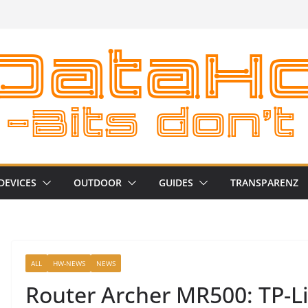
DEVICES
OUTDOOR
GUIDES
TRANSPARENZ
ALL
HW-NEWS
NEWS
Router Archer MR500: TP-L