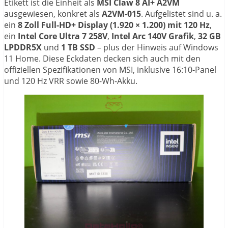
Etikett ist die Einheit als
MSI Claw 8 AI+ A2VM
ausgewiesen, konkret als
A2VM-015
. Aufgelistet sind u. a.
ein
8 Zoll Full-HD+ Display (1.920 × 1.200) mit 120 Hz
,
ein
Intel Core Ultra 7 258V
,
Intel Arc 140V Grafik
,
32 GB
LPDDR5X
und
1 TB SSD
– plus der Hinweis auf Windows
11 Home. Diese Eckdaten decken sich auch mit den
offiziellen Spezifikationen von MSI, inklusive 16:10-Panel
und 120 Hz VRR sowie 80-Wh-Akku.