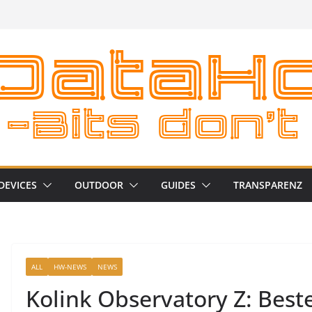
DEVICES
OUTDOOR
GUIDES
TRANSPARENZ
ALL
HW-NEWS
NEWS
Kolink Observatory Z: Best