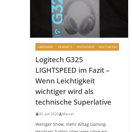
HARDWARE
HEADSETS
KOPFHÖRER
MULTIMEDIA
Logitech G325
LIGHTSPEED im Fazit –
Wenn Leichtigkeit
wichtiger wird als
technische Superlative
30. Juli 2026
Marcel
Weniger Show, mehr Alltag Gaming-
Headsets hatten über viele Jahre ein