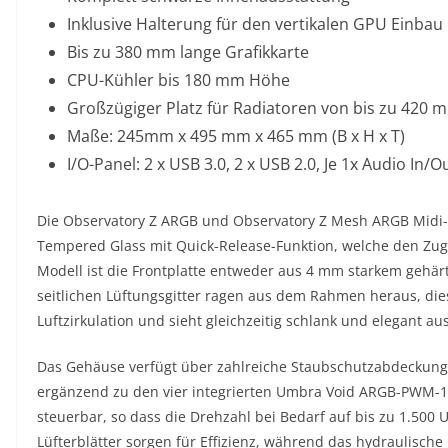
Inklusive Halterung für den vertikalen GPU Einbau
Bis zu 380 mm lange Grafikkarte
CPU-Kühler bis 180 mm Höhe
Großzügiger Platz für Radiatoren von bis zu 420 
Maße: 245mm x 495 mm x 465 mm (B x H x T)
I/O-Panel: 2 x USB 3.0, 2 x USB 2.0, Je 1x Audio In/O
Die Observatory Z ARGB und Observatory Z Mesh ARGB Midi-
Tempered Glass mit Quick-Release-Funktion, welche den Zugri
Modell ist die Frontplatte entweder aus 4 mm starkem gehär
seitlichen Lüftungsgitter ragen aus dem Rahmen heraus, dies
Luftzirkulation und sieht gleichzeitig schlank und elegant aus
Das Gehäuse verfügt über zahlreiche Staubschutzabdeckunge
ergänzend zu den vier integrierten Umbra Void ARGB-PWM-12
steuerbar, so dass die Drehzahl bei Bedarf auf bis zu 1.50
Lüfterblätter sorgen für Effizienz, während das hydraulische 