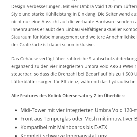
Design-Verbesserungen. Mit vier Umbra Void 120-mm-Lüftern
Style und starke Kühlleistung in Einklang. Die Seitenwand a
nicht nur eine Aussicht auf die verbaute Hardware sondern a
Innenraumes erlaubt den Einbau vielfältiger aktueller Kom
Stauraum für Kabelmanagement und weitere Annehmlichkeite
der Grafikkarte ist dabei schon inklusive.
Das Gehäuse verfügt über zahlreiche Staubschutzabdeckunge
ergänzend zu den vier integrierten Umbra Void ARGB-PWM-12
steuerbar, so dass die Drehzahl bei Bedarf auf bis zu 1.50
Lüfterblätter sorgen für Effizienz, während das hydraulische 
Alle Features des Kolink Oberservatory Z im Überblick:
Midi-Tower mit vier integrierten Umbra Void 12
Front aus Temperglas oder Mesh mit innovativer B
Kompatibel mit Mainboards bis E-ATX
Komplett schwarze Innenausstattung