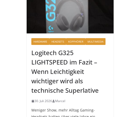
HARDWARE
HEADSETS
KOPFHÖRER
MULTIMEDIA
Logitech G325
LIGHTSPEED im Fazit –
Wenn Leichtigkeit
wichtiger wird als
technische Superlative
30. Juli 2026
Marcel
Weniger Show, mehr Alltag Gaming-
Headsets hatten über viele Jahre ein