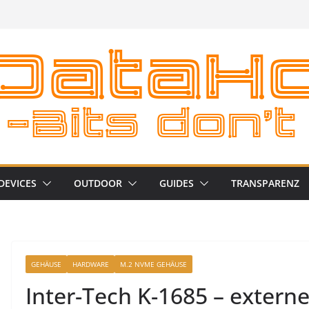
DEVICES
OUTDOOR
GUIDES
TRANSPARENZ
GEHÄUSE
HARDWARE
M.2 NVME GEHÄUSE
Inter-Tech K-1685 – exter