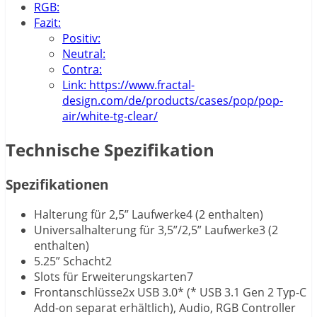
RGB:
Fazit:
Positiv:
Neutral:
Contra:
Link: https://www.fractal-
design.com/de/products/cases/pop/pop-
air/white-tg-clear/
Technische Spezifikation
Spezifikationen
Halterung für 2,5” Laufwerke4 (2 enthalten)
Universalhalterung für 3,5”/2,5” Laufwerke3 (2
enthalten)
5.25” Schacht2
Slots für Erweiterungskarten7
Frontanschlüsse2x USB 3.0* (* USB 3.1 Gen 2 Typ-C
Add-on separat erhältlich), Audio, RGB Controller