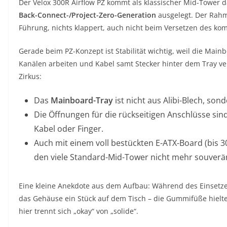
Der Velox 300R Airflow PZ kommt als klassischer Mid-Tower d
Back-Connect-/Project-Zero-Generation
ausgelegt. Der Rahme
Führung, nichts klappert, auch nicht beim Versetzen des kom
Gerade beim PZ-Konzept ist Stabilität wichtig, weil die Main
Kanälen arbeiten und Kabel samt Stecker hinter dem Tray v
Zirkus:
Das
Mainboard-Tray
ist nicht aus Alibi-Blech, so
Die Öffnungen für die rückseitigen Anschlüsse sind
Kabel oder Finger.
Auch mit einem voll bestückten E-ATX-Board (bis 305
den viele Standard-Mid-Tower nicht mehr souverä
Eine kleine Anekdote aus dem Aufbau: Während des Einsetze
das Gehäuse ein Stück auf dem Tisch – die Gummifüße hielten
hier trennt sich „okay“ von „solide“.