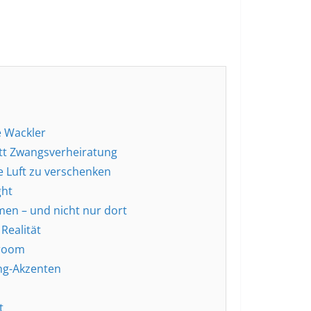
e Wackler
att Zwangsverheiratung
 Luft zu verschenken
ght
men – und nicht nur dort
 Realität
wroom
ng-Akzenten
t