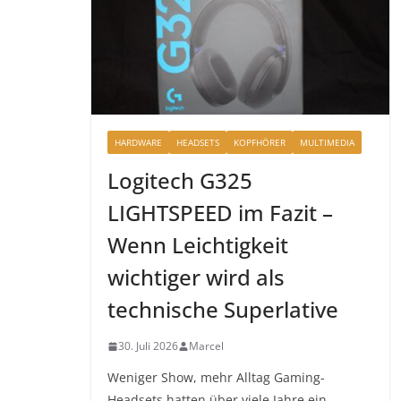
HARDWARE
HEADSETS
KOPFHÖRER
MULTIMEDIA
Logitech G325
LIGHTSPEED im Fazit –
Wenn Leichtigkeit
wichtiger wird als
technische Superlative
30. Juli 2026
Marcel
Weniger Show, mehr Alltag Gaming-
Headsets hatten über viele Jahre ein