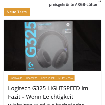
preisgekrönte ARGB-Lüfter
Neue Tests
HARDWARE
HEADSETS
KOPFHÖRER
MULTIMEDIA
Logitech G325 LIGHTSPEED im
Fazit – Wenn Leichtigkeit
wichtiger wird als technische