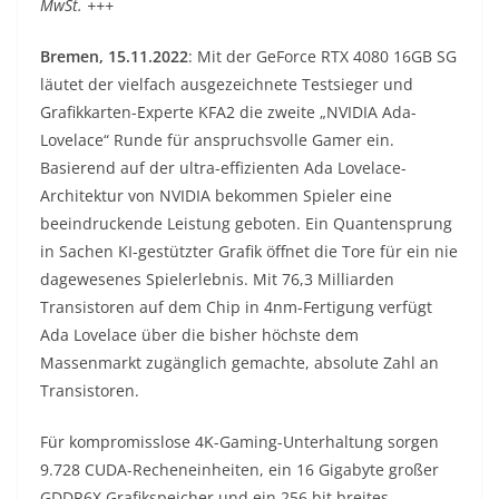
MwSt. +++
Bremen, 15.11.2022
: Mit der GeForce RTX 4080 16GB SG
läutet der vielfach ausgezeichnete Testsieger und
Grafikkarten-Experte KFA2 die zweite „NVIDIA Ada-
Lovelace“ Runde für anspruchsvolle Gamer ein.
Basierend auf der ultra-effizienten Ada Lovelace-
Architektur von NVIDIA bekommen Spieler eine
beeindruckende Leistung geboten. Ein Quantensprung
in Sachen KI-gestützter Grafik öffnet die Tore für ein nie
dagewesenes Spielerlebnis. Mit 76,3 Milliarden
Transistoren auf dem Chip in 4nm-Fertigung verfügt
Ada Lovelace über die bisher höchste dem
Massenmarkt zugänglich gemachte, absolute Zahl an
Transistoren.
Für kompromisslose 4K-Gaming-Unterhaltung sorgen
9.728 CUDA-Recheneinheiten, ein 16 Gigabyte großer
GDDR6X Grafikspeicher und ein 256 bit breites