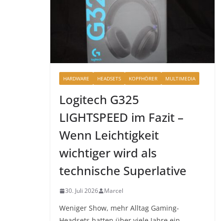
HARDWARE
HEADSETS
KOPFHÖRER
MULTIMEDIA
Logitech G325
LIGHTSPEED im Fazit –
Wenn Leichtigkeit
wichtiger wird als
technische Superlative
30. Juli 2026
Marcel
Weniger Show, mehr Alltag Gaming-
Headsets hatten über viele Jahre ein