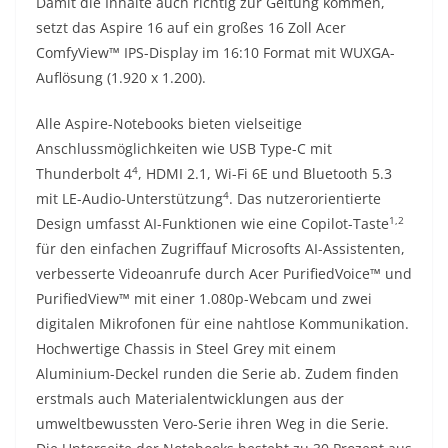
Damit die Inhalte auch richtig zur Geltung kommen,
setzt das Aspire 16 auf ein großes 16 Zoll Acer
ComfyView™ IPS-Display im 16:10 Format mit WUXGA-
Auflösung (1.920 x 1.200).
Alle Aspire-Notebooks bieten vielseitige
Anschlussmöglichkeiten wie USB Type-C mit
4
Thunderbolt 4
, HDMI 2.1, Wi-Fi 6E und Bluetooth 5.3
4
mit LE-Audio-Unterstützung
. Das nutzerorientierte
1,2
Design umfasst AI-Funktionen wie eine Copilot-Taste
für den einfachen Zugriffauf Microsofts AI-Assistenten,
verbesserte Videoanrufe durch Acer PurifiedVoice™ und
PurifiedView™ mit einer 1.080p-Webcam und zwei
digitalen Mikrofonen für eine nahtlose Kommunikation.
Hochwertige Chassis in Steel Grey mit einem
Aluminium-Deckel runden die Serie ab. Zudem finden
erstmals auch Materialentwicklungen aus der
umweltbewussten Vero-Serie ihren Weg in die Serie.