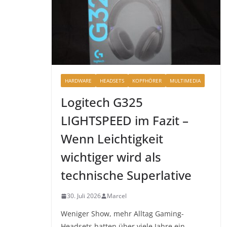
HARDWARE
HEADSETS
KOPFHÖRER
MULTIMEDIA
Logitech G325
LIGHTSPEED im Fazit –
Wenn Leichtigkeit
wichtiger wird als
technische Superlative
30. Juli 2026
Marcel
Weniger Show, mehr Alltag Gaming-
Headsets hatten über viele Jahre ein