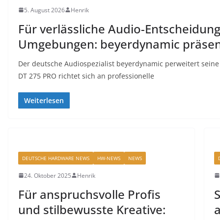
5. August 2026
Henrik
Für verlässliche Audio-Entscheidun
Umgebungen: beyerdynamic präsent
Der deutsche Audiospezialist beyerdynamic perweitert seine
DT 275 PRO richtet sich an professionelle
Weiterlesen
DEUTSCHE HARDWARE NEWS
HW-NEWS
NEWS
24. Oktober 2025
Henrik
Für anspruchsvolle Profis
S
und stilbewusste Kreative:
a