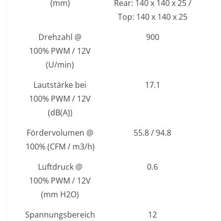
(mm)
Rear: 140 x 140 x 25 /
Top: 140 x 140 x 25
Drehzahl @
900
100% PWM / 12V
(U/min)
Lautstärke bei
17.1
100% PWM / 12V
(dB(A))
Fördervolumen @
55.8 / 94.8
100% (CFM / m3/h)
Luftdruck @
0.6
100% PWM / 12V
(mm H2O)
Spannungsbereich
12