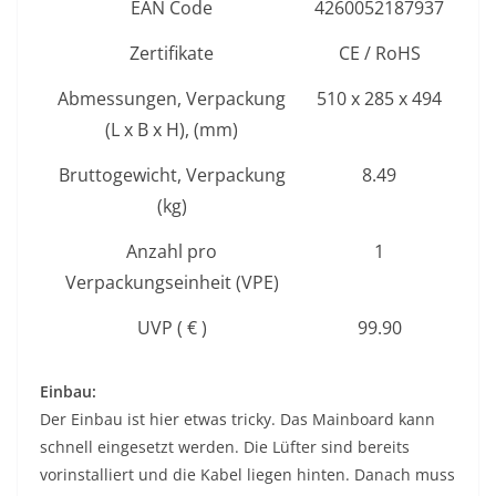
EAN Code
4260052187937
Zertifikate
CE / RoHS
Abmessungen, Verpackung
510 x 285 x 494
(L x B x H), (mm)
Bruttogewicht, Verpackung
8.49
(kg)
Anzahl pro
1
Verpackungseinheit (VPE)
UVP ( € )
99.90
Einbau:
Der Einbau ist hier etwas tricky. Das Mainboard kann
schnell eingesetzt werden. Die Lüfter sind bereits
vorinstalliert und die Kabel liegen hinten. Danach muss