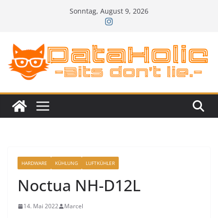
Zum
Sonntag, August 9, 2026
Inhalt
springen
HARDWARE
KÜHLUNG
LUFTKÜHLER
Noctua NH-D12L
14. Mai 2022
Marcel