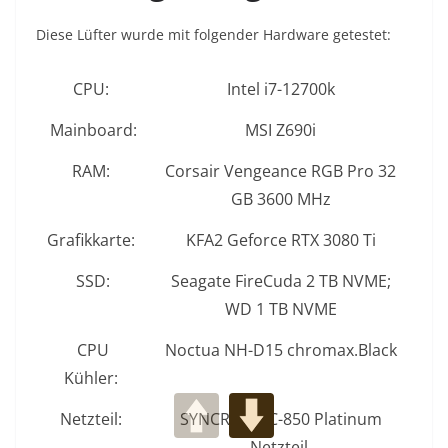
Diese Lüfter wurde mit folgender Hardware getestet:
CPU:
Intel i7-12700k
Mainboard:
MSI Z690i
RAM:
Corsair Vengeance RGB Pro 32
GB 3600 MHz
Grafikkarte:
KFA2 Geforce RTX 3080 Ti
SSD:
Seagate FireCuda 2 TB NVME;
WD 1 TB NVME
CPU
Noctua NH-D15 chromax.Black
Kühler:
Netzteil:
SYNCRO DPC-850 Platinum
Netzteil