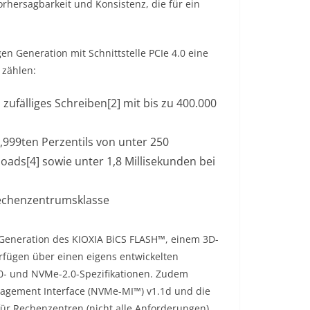
orhersagbarkeit und Konsistenz, die für ein
n Generation mit Schnittstelle PCIe 4.0 eine
 zählen:
 zufälliges Schreiben[2] mit bis zu 400.000
,999ten Perzentils von unter 250
ads[4] sowie unter 1,8 Millisekunden bei
Rechenzentrumsklasse
 Generation des KIOXIA BiCS FLASH™, einem 3D-
erfügen über einen eigens entwickelten
.0- und NVMe-2.0-Spezifikationen. Zudem
agement Interface (NVMe-MI™) v1.1d und die
ür Rechenzentren (nicht alle Anforderungen).