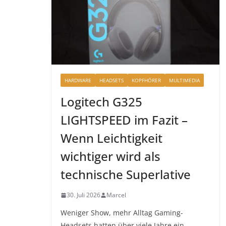
HARDWARE
HEADSETS
KOPFHÖRER
MULTIMEDIA
Logitech G325
LIGHTSPEED im Fazit –
Wenn Leichtigkeit
wichtiger wird als
technische Superlative
30. Juli 2026
Marcel
Weniger Show, mehr Alltag Gaming-
Headsets hatten über viele Jahre ein