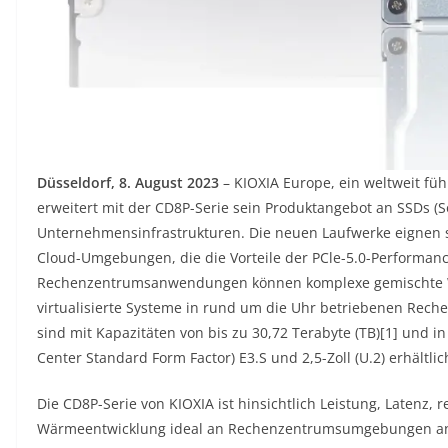
Düsseldorf, 8. August 2023
– KIOXIA Europe, ein weltweit fü
erweitert mit der CD8P-Serie sein Produktangebot an SSDs (So
Unternehmensinfrastrukturen. Die neuen Laufwerke eignen s
Cloud-Umgebungen, die die Vorteile der PCle-5.0-Performanc
Rechenzentrumsanwendungen können komplexe gemischte W
virtualisierte Systeme in rund um die Uhr betriebenen Reche
sind mit Kapazitäten von bis zu 30,72 Terabyte (TB)[1] und 
Center Standard Form Factor) E3.S und 2,5-Zoll (U.2) erhältlic
Die CD8P-Serie von KIOXIA ist hinsichtlich Leistung, Latenz
Wärmeentwicklung ideal an Rechenzentrumsumgebungen ange