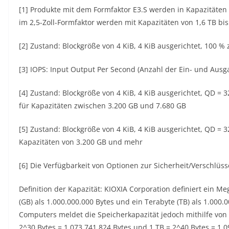
[1] Produkte mit dem Formfaktor E3.S werden in Kapazitäten v
im 2,5-Zoll-Formfaktor werden mit Kapazitäten von 1,6 TB bis 
[2] Zustand: Blockgröße von 4 KiB, 4 KiB ausgerichtet, 100 % z
[3] IOPS: Input Output Per Second (Anzahl der Ein- und Aus
[4] Zustand: Blockgröße von 4 KiB, 4 KiB ausgerichtet, QD = 32
für Kapazitäten zwischen 3.200 GB und 7.680 GB
[5] Zustand: Blockgröße von 4 KiB, 4 KiB ausgerichtet, QD = 32
Kapazitäten von 3.200 GB und mehr
[6] Die Verfügbarkeit von Optionen zur Sicherheit/Verschlüss
Definition der Kapazität: KIOXIA Corporation definiert ein Me
(GB) als 1.000.000.000 Bytes und ein Terabyte (TB) als 1.000
Computers meldet die Speicherkapazität jedoch mithilfe von 
2^30 Bytes = 1.073.741.824 Bytes und 1 TB = 2^40 Bytes = 1.