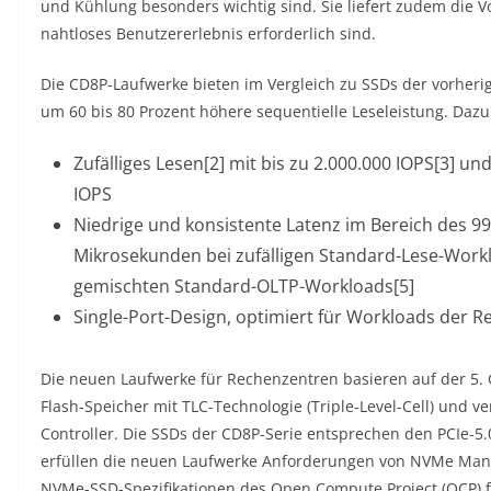
und Kühlung besonders wichtig sind. Sie liefert zudem die V
nahtloses Benutzererlebnis erforderlich sind.
Die CD8P-Laufwerke bieten im Vergleich zu SSDs der vorherige
um 60 bis 80 Prozent höhere sequentielle Leseleistung. Dazu
Zufälliges Lesen[2] mit bis zu 2.000.000 IOPS[3] und
IOPS
Niedrige und konsistente Latenz im Bereich des 99
Mikrosekunden bei zufälligen Standard-Lese-Worklo
gemischten Standard-OLTP-Workloads[5]
Single-Port-Design, optimiert für Workloads der 
Die neuen Laufwerke für Rechenzentren basieren auf der 5.
Flash-Speicher mit TLC-Technologie (Triple-Level-Cell) und v
Controller. Die SSDs der CD8P-Serie entsprechen den PCIe-5
erfüllen die neuen Laufwerke Anforderungen von NVMe Man
NVMe-SSD-Spezifikationen des Open Compute Project (OCP) f