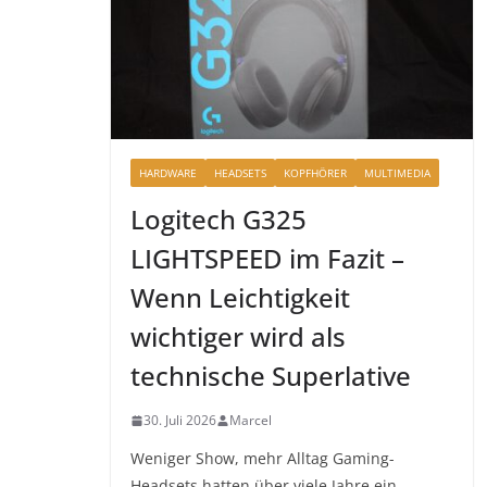
HARDWARE
HEADSETS
KOPFHÖRER
MULTIMEDIA
Logitech G325
LIGHTSPEED im Fazit –
Wenn Leichtigkeit
wichtiger wird als
technische Superlative
30. Juli 2026
Marcel
Weniger Show, mehr Alltag Gaming-
Headsets hatten über viele Jahre ein