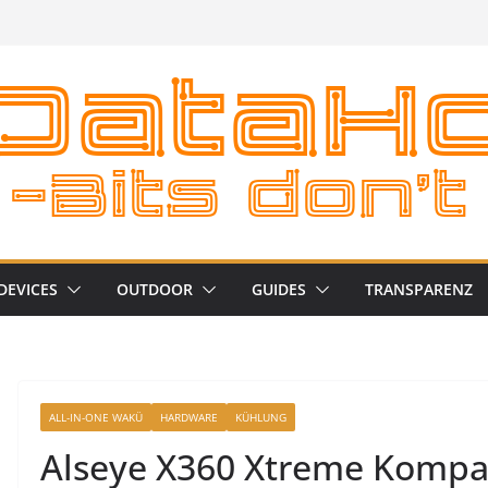
DEVICES
OUTDOOR
GUIDES
TRANSPARENZ
ALL-IN-ONE WAKÜ
HARDWARE
KÜHLUNG
Alseye X360 Xtreme Kompa