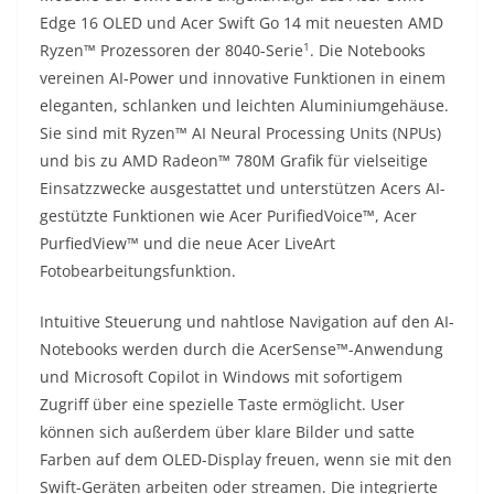
Edge 16 OLED und Acer Swift Go 14 mit neuesten AMD
1
Ryzen™ Prozessoren der 8040-Serie
. Die Notebooks
vereinen AI-Power und innovative Funktionen in einem
eleganten, schlanken und leichten Aluminiumgehäuse.
Sie sind mit Ryzen™ AI Neural Processing Units (NPUs)
und bis zu AMD Radeon™ 780M Grafik für vielseitige
Einsatzzwecke ausgestattet und unterstützen Acers AI-
gestützte Funktionen wie Acer PurifiedVoice™, Acer
PurfiedView™ und die neue Acer LiveArt
Fotobearbeitungsfunktion.
Intuitive Steuerung und nahtlose Navigation auf den AI-
Notebooks werden durch die AcerSense™-Anwendung
und Microsoft Copilot in Windows mit sofortigem
Zugriff über eine spezielle Taste ermöglicht. User
können sich außerdem über klare Bilder und satte
Farben auf dem OLED-Display freuen, wenn sie mit den
Swift-Geräten arbeiten oder streamen. Die integrierte