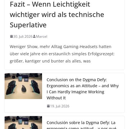
Fazit – Wenn Leichtigkeit
wichtiger wird als technische
Superlative
30. Juli 2026
Marcel
Weniger Show, mehr Alltag Gaming-Headsets hatten
über viele Jahre ein erstaunlich simples Erfolgsrezept:
größer, kantiger und bunter als alles, was
Conclusion on the Dygma Defy:
Ergonomics as an Attitude – and Why
I Can Hardly Imagine Working
Without It
19. Juli 2026
Conclusión sobre la Dygma Defy: La
ergonomía como actitud – y por qué