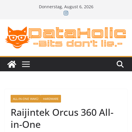
Zum
Donnerstag, August 6, 2026
Inhalt
springen
ALL-IN-ONE WAKÜ
HARDWARE
Raijintek Orcus 360 All-
in-One