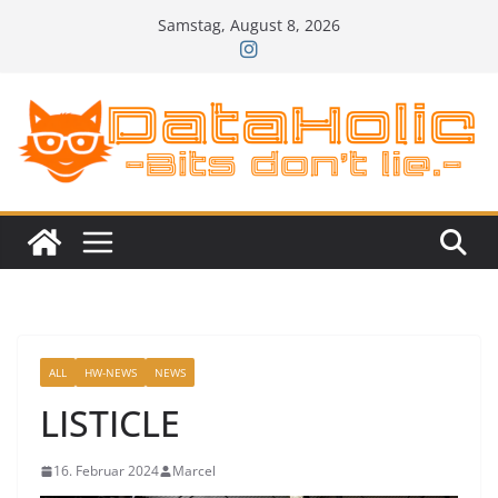
Zum
Samstag, August 8, 2026
Inhalt
springen
ALL
HW-NEWS
NEWS
LISTICLE
16. Februar 2024
Marcel