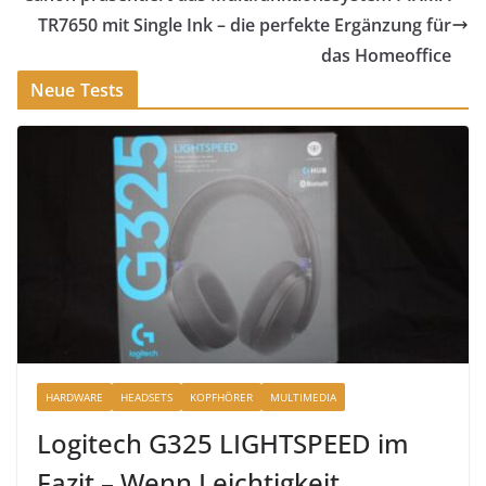
TR7650 mit Single Ink – die perfekte Ergänzung für
das Homeoffice
Neue Tests
HARDWARE
HEADSETS
KOPFHÖRER
MULTIMEDIA
Logitech G325 LIGHTSPEED im
Fazit – Wenn Leichtigkeit