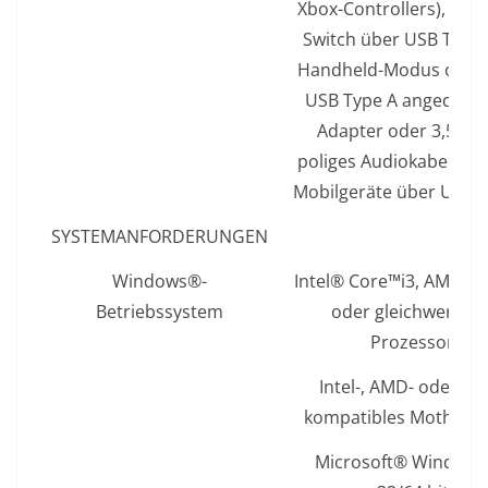
Xbox-Controllers), Nin
Switch über USB Type 
Handheld-Modus oder
USB Type A angedockt
Adapter oder 3,5mm
poliges Audiokabel, An
Mobilgeräte über USB T
SYSTEMANFORDERUNGEN
Windows®-
Intel® Core™i3, AMD® 
Betriebssystem
oder gleichwertige
Prozessor
Intel-, AMD- oder 1
kompatibles Motherb
Microsoft® Windows