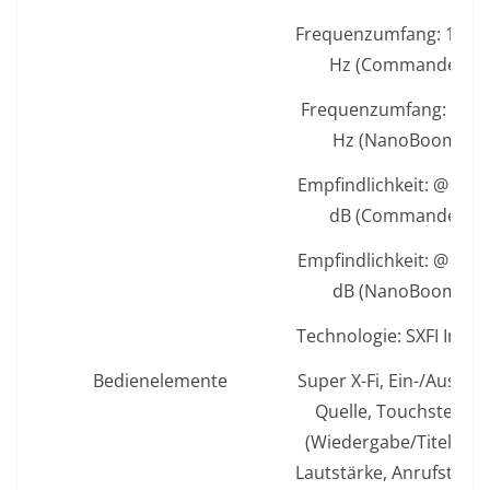
Frequenzumfang: 100–
Hz (CommanderMic
Frequenzumfang: 100–
Hz (NanoBoom Mic
Empfindlichkeit: @ 1 kH
dB (CommanderMic
Empfindlichkeit: @ 1 kH
dB (NanoBoom Mic
Technologie: SXFI InPe
Bedienelemente
Super X-Fi, Ein-/Aussch
Quelle, Touchsteuer
(Wiedergabe/Titelausw
Lautstärke, Anrufsteue