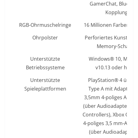
GamerChat, Bluetoo
Kopplung
RGB-Ohrmuschelringe
16 Millionen Farben wä
Ohrpolster
Perforiertes Kunstlede
Memory-Schaum
Unterstützte
Windows® 10, Mac O
Betriebssysteme
v10.13 oder höher
Unterstützte
PlayStation® 4 über 
Spieleplattformen
Type A mit Adapter o
3,5mm 4-poliges Audio
(über Audioadapter des
Controllers), Xbox One
4-poliges 3,5 mm-Audio
(über Audioadapter 