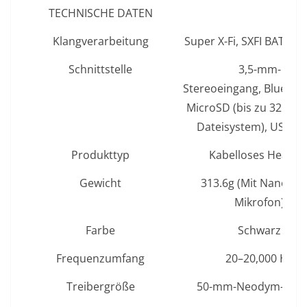
TECHNISCHE DATEN
Klangverarbeitung
Super X-Fi, SXFI BATTL
Schnittstelle
3,5-mm-
Stereoeingang, Bluetoot
MicroSD (bis zu 32GB, 
Dateisystem), USB Ty
Produkttyp
Kabelloses Headse
Gewicht
313.6g (Mit NanoBo
Mikrofon)
Farbe
Schwarz
Frequenzumfang
20–20,000 Hz
Treibergröße
50-mm-Neodym-Mag