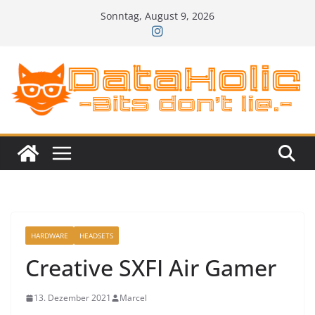
Zum
Sonntag, August 9, 2026
Inhalt
springen
HARDWARE
HEADSETS
Creative SXFI Air Gamer
13. Dezember 2021
Marcel