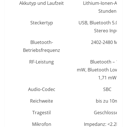
Akkutyp und Laufzeit
Lithium-Ionen-Akku,
Stunden
Steckertyp
USB, Bluetooth 5.0, 3
Stereo Input
Bluetooth-
2402-2480 MHz
Betriebsfrequenz
RF-Leistung
Bluetooth – 1,70
mW, Bluetooth Low Ene
1,71 mW
Audio-Codec
SBC
Reichweite
bis zu 10m
Tragestil
Geschlossen
Mikrofon
Impedanz: <2.2koh