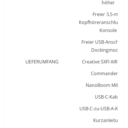
höher
Freier 3,5-mm-
Kopfhöreranschluss a
Konsole
Freier USB-Anschluss
Dockingmodus)
LIEFERUMFANG
Creative SXFI AIR GA
CommanderMic
NanoBoom Mikrof
USB-C-Kabel
USB-C-zu-USB-A-Konve
Kurzanleitung