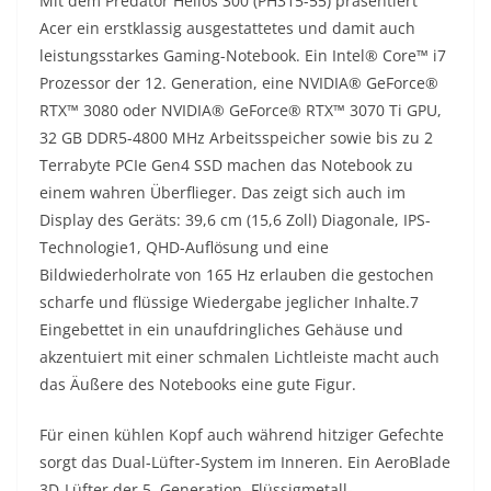
Mit dem Predator Helios 300 (PH315-55) präsentiert
Acer ein erstklassig ausgestattetes und damit auch
leistungsstarkes Gaming-Notebook. Ein Intel® Core™ i7
Prozessor der 12. Generation, eine NVIDIA® GeForce®
RTX™ 3080 oder NVIDIA® GeForce® RTX™ 3070 Ti GPU,
32 GB DDR5-4800 MHz Arbeitsspeicher sowie bis zu 2
Terrabyte PCIe Gen4 SSD machen das Notebook zu
einem wahren Überflieger. Das zeigt sich auch im
Display des Geräts: 39,6 cm (15,6 Zoll) Diagonale, IPS-
Technologie1, QHD-Auflösung und eine
Bildwiederholrate von 165 Hz erlauben die gestochen
scharfe und flüssige Wiedergabe jeglicher Inhalte.7
Eingebettet in ein unaufdringliches Gehäuse und
akzentuiert mit einer schmalen Lichtleiste macht auch
das Äußere des Notebooks eine gute Figur.
Für einen kühlen Kopf auch während hitziger Gefechte
sorgt das Dual-Lüfter-System im Inneren. Ein AeroBlade
3D-Lüfter der 5. Generation, Flüssigmetall-