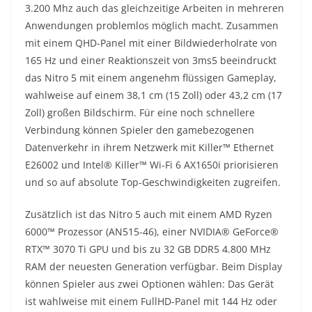
3.200 Mhz auch das gleichzeitige Arbeiten in mehreren
Anwendungen problemlos möglich macht. Zusammen
mit einem QHD-Panel mit einer Bildwiederholrate von
165 Hz und einer Reaktionszeit von 3ms5 beeindruckt
das Nitro 5 mit einem angenehm flüssigen Gameplay,
wahlweise auf einem 38,1 cm (15 Zoll) oder 43,2 cm (17
Zoll) großen Bildschirm. Für eine noch schnellere
Verbindung können Spieler den gamebezogenen
Datenverkehr in ihrem Netzwerk mit Killer™ Ethernet
E26002 und Intel® Killer™ Wi-Fi 6 AX1650i priorisieren
und so auf absolute Top-Geschwindigkeiten zugreifen.
Zusätzlich ist das Nitro 5 auch mit einem AMD Ryzen
6000™ Prozessor (AN515-46), einer NVIDIA® GeForce®
RTX™ 3070 Ti GPU und bis zu 32 GB DDR5 4.800 MHz
RAM der neuesten Generation verfügbar. Beim Display
können Spieler aus zwei Optionen wählen: Das Gerät
ist wahlweise mit einem FullHD-Panel mit 144 Hz oder