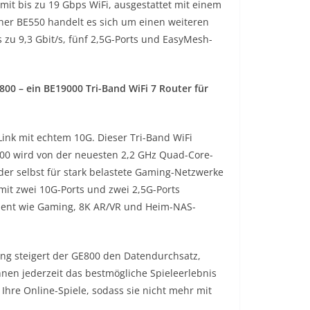
mit bis zu 19 Gbps WiFi, ausgestattet mit einem
cher BE550 handelt es sich um einen weiteren
 zu 9,3 Gbit/s, fünf 2,5G-Ports und EasyMesh-
00 – ein BE19000 Tri-Band WiFi 7 Router für
Link mit echtem 10G. Dieser Tri-Band WiFi
E800 wird von der neuesten 2,2 GHz Quad-Core-
der selbst für stark belastete Gaming-Netzwerke
mit zwei 10G-Ports und zwei 2,5G-Ports
nment wie Gaming, 8K AR/VR und Heim-NAS-
ng steigert der GE800 den Datendurchsatz,
hnen jederzeit das bestmögliche Spieleerlebnis
Ihre Online-Spiele, sodass sie nicht mehr mit