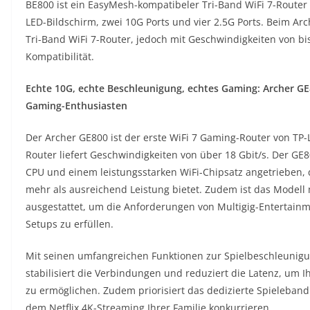
BE800 ist ein EasyMesh-kompatibeler Tri-Band WiFi 7-Router 
LED-Bildschirm, zwei 10G Ports und vier 2.5G Ports. Beim Ar
Tri-Band WiFi 7-Router, jedoch mit Geschwindigkeiten von bis
Kompatibilität.
Echte 10G, echte Beschleunigung, echtes Gaming: Archer GE8
Gaming-Enthusiasten
Der Archer GE800 ist der erste WiFi 7 Gaming-Router von TP-
Router liefert Geschwindigkeiten von über 18 Gbit/s. Der G
CPU und einem leistungsstarken WiFi-Chipsatz angetrieben, 
mehr als ausreichend Leistung bietet. Zudem ist das Modell 
ausgestattet, um die Anforderungen von Multigig-Entertai
Setups zu erfüllen.
Mit seinen umfangreichen Funktionen zur Spielbeschleunigu
stabilisiert die Verbindungen und reduziert die Latenz, um I
zu ermöglichen. Zudem priorisiert das dedizierte Spieleband 
dem Netflix 4K-Streaming Ihrer Familie konkurrieren.