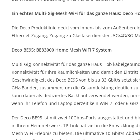
Ein echtes Multi-Gig-Mesh-WiFi für das ganze Haus: Deco 
Die Deco Produktlinie deckt vom Innen- bis zum Außenbereich
Ethernet-Zugang, Zugang zu Glasfaserdiensten, 5G/4G/3G-Mo
Deco BE95: BE33000 Home Mesh WiFi 7 System
Multi-Gig-Konnektivität für das ganze Haus – ob kabelgebund
Konnektivität für Ihre Räumlichkeiten und damit den Eintritt
Geschwindigkeit des Deco BE95 von bis zu 33 Gbit/s setzt si
GHz-Bänder, zusammen, um die Gesamtleistung deutlich zu 
kann dabei als dediziertes Backhaul verwendet werden, um stä
wenn Ihr Telefon und Laptop derzeit kein WiFi 7- oder 6-GHz
Der Deco BE95 ist mit zwei 10Gbps-Ports ausgestattet und b
in Ihrem Heimnetzwerk. TP-Link hat viel in die Entwicklung d
Mesh WiFi Erlebnis zu bieten. Die ultimative 10-Gbit/s-Abde