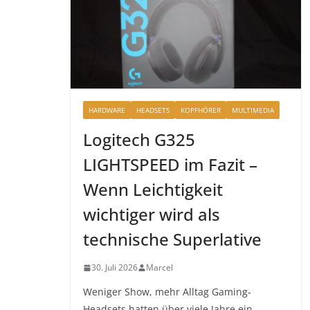
HARDWARE
HEADSETS
KOPFHÖRER
MULTIMEDIA
Logitech G325
LIGHTSPEED im Fazit –
Wenn Leichtigkeit
wichtiger wird als
technische Superlative
30. Juli 2026
Marcel
Weniger Show, mehr Alltag Gaming-
Headsets hatten über viele Jahre ein