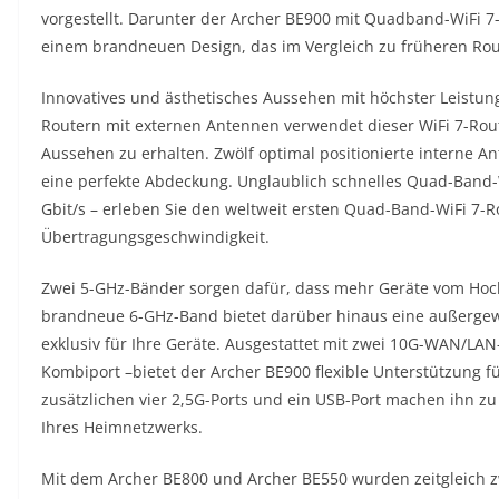
vorgestellt. Darunter der Archer BE900 mit Quadband-WiFi 7
einem brandneuen Design, das im Vergleich zu früheren Rout
Innovatives und ästhetisches Aussehen mit höchster Leistun
Routern mit externen Antennen verwendet dieser WiFi 7-Rou
Aussehen zu erhalten. Zwölf optimal positionierte interne
eine perfekte Abdeckung. Unglaublich schnelles Quad-Band-W
Gbit/s – erleben Sie den weltweit ersten Quad-Band-WiFi 7-Ro
Übertragungsgeschwindigkeit.
Zwei 5-GHz-Bänder sorgen dafür, dass mehr Geräte vom Hoch
brandneue 6-GHz-Band bietet darüber hinaus eine außergew
exklusiv für Ihre Geräte. Ausgestattet mit zwei 10G-WAN/LAN
Kombiport –bietet der Archer BE900 flexible Unterstützung 
zusätzlichen vier 2,5G-Ports und ein USB-Port machen ihn zu
Ihres Heimnetzwerks.
Mit dem Archer BE800 und Archer BE550 wurden zeitgleich zwe