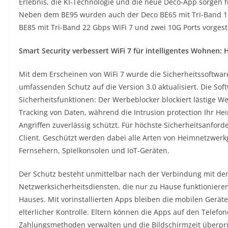
Erlebnis, die KI-Technologie und die neue Deco-App sorgen f
Neben dem BE95 wurden auch der Deco BE65 mit Tri-Band 11 
BE85 mit Tri-Band 22 Gbps WiFi 7 und zwei 10G Ports vorgeste
Smart Security verbessert WiFi 7 für intelligentes Wohnen:
Mit dem Erscheinen von WiFi 7 wurde die Sicherheitssoftwar
umfassenden Schutz auf die Version 3.0 aktualisiert. Die So
Sicherheitsfunktionen: Der Werbeblocker blockiert lästige 
Tracking von Daten, während die Intrusion protection Ihr 
Angriffen zuverlässig schützt. Für höchste Sicherheitsanfo
Client. Geschützt werden dabei alle Arten von Heimnetzwerk
Fernsehern, Spielkonsolen und IoT-Geräten.
Der Schutz besteht unmittelbar nach der Verbindung mit d
Netzwerksicherheitsdiensten, die nur zu Hause funktioniere
Hauses. Mit vorinstallierten Apps bleiben die mobilen Gerät
elterlicher Kontrolle. Eltern können die Apps auf den Telef
Zahlungsmethoden verwalten und die Bildschirmzeit überprü