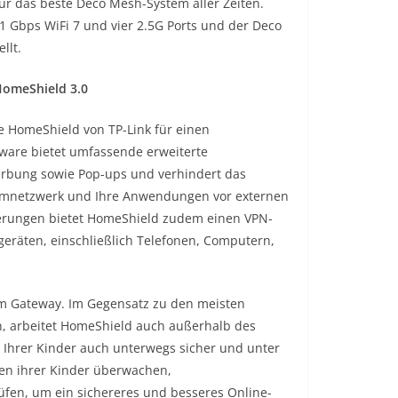
ür das beste Deco Mesh-System aller Zeiten.
Gbps WiFi 7 und vier 2.5G Ports und der Deco
llt.
 HomeShield 3.0
e HomeShield von TP-Link für einen
ftware bietet umfassende erweiterte
Werbung sowie Pop-ups und verhindert das
Heimnetzwerk und Ihre Anwendungen vor externen
rderungen bietet HomeShield zudem einen VPN-
geräten, einschließlich Telefonen, Computern,
em Gateway. Im Gegensatz zu den meisten
n, arbeitet HomeShield auch außerhalb des
e Ihrer Kinder auch unterwegs sicher und unter
onen ihrer Kinder überwachen,
fen, um ein sichereres und besseres Online-