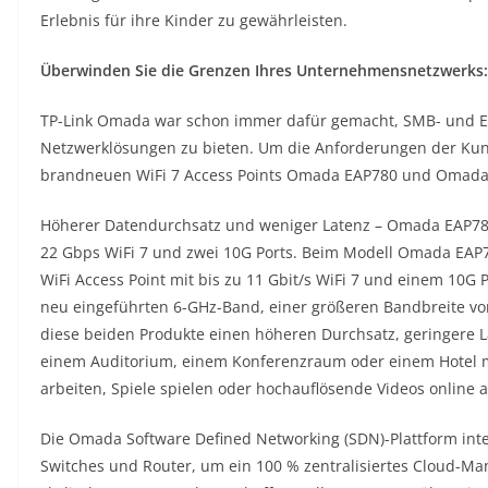
Erlebnis für ihre Kinder zu gewährleisten.
Überwinden Sie die Grenzen Ihres Unternehmensnetzwerks:
TP-Link Omada war schon immer dafür gemacht, SMB- und En
Netzwerklösungen zu bieten. Um die Anforderungen der Kunde
brandneuen WiFi 7 Access Points Omada EAP780 und Omada
Höherer Datendurchsatz und weniger Latenz – Omada EAP780 i
22 Gbps WiFi 7 und zwei 10G Ports. Beim Modell Omada EAP7
WiFi Access Point mit bis zu 11 Gbit/s WiFi 7 und einem 10G 
neu eingeführten 6-GHz-Band, einer größeren Bandbreite v
diese beiden Produkte einen höheren Durchsatz, geringere L
einem Auditorium, einem Konferenzraum oder einem Hotel m
arbeiten, Spiele spielen oder hochauflösende Videos online 
Die Omada Software Defined Networking (SDN)-Plattform inte
Switches und Router, um ein 100 % zentralisiertes Cloud-M