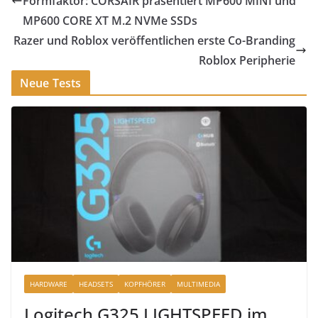
Formfaktor: CORSAIR präsentiert MP600 MINI und
MP600 CORE XT M.2 NVMe SSDs
Razer und Roblox veröffentlichen erste Co-Branding
Roblox Peripherie
Neue Tests
HARDWARE
HEADSETS
KOPFHÖRER
MULTIMEDIA
Logitech G325 LIGHTSPEED im