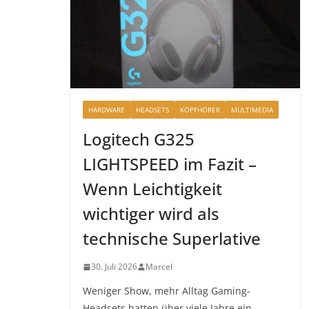
HARDWARE
HEADSETS
KOPFHÖRER
MULTIMEDIA
Logitech G325
LIGHTSPEED im Fazit –
Wenn Leichtigkeit
wichtiger wird als
technische Superlative
30. Juli 2026
Marcel
Weniger Show, mehr Alltag Gaming-
Headsets hatten über viele Jahre ein