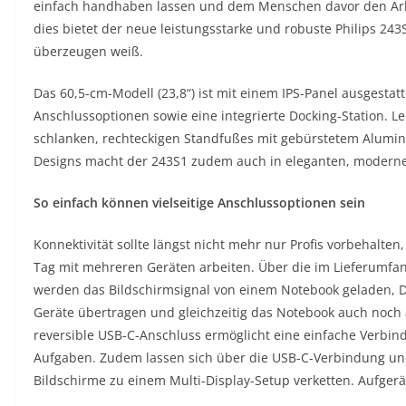
einfach handhaben lassen und dem Menschen davor den Arbei
dies bietet der neue leistungsstarke und robuste Philips 243S
überzeugen weiß.
Das 60,5-cm-Modell (23,8“) ist mit einem IPS-Panel ausgestat
Anschlussoptionen sowie eine integrierte Docking-Station. Lei
schlanken, rechteckigen Standfußes mit gebürstetem Alumini
Designs macht der 243S1 zudem auch in eleganten, modern
So einfach können vielseitige Anschlussoptionen sein
Konnektivität sollte längst nicht mehr nur Profis vorbehalten
Tag mit mehreren Geräten arbeiten. Über die im Lieferumfa
werden das Bildschirmsignal von einem Notebook geladen, 
Geräte übertragen und gleichzeitig das Notebook auch noch a
reversible USB-C-Anschluss ermöglicht eine einfache Verbind
Aufgaben. Zudem lassen sich über die USB-C-Verbindung und
Bildschirme zu einem Multi-Display-Setup verketten. Aufger