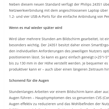
Neben diesem neuen Standard verfügt der Philips 243S1 über 
Netzwerkverbindung mit dem angeschlossenen Laptop über U
1.2- und vier USB-A-Ports für die einfache Anbindung von Pe
Wenn es mal wieder später wird
Wird über mehrere Stunden am Bildschirm gearbeitet, ist e
besonders wichtig. Der 243S1 besitzt daher einen SmartErgo
den individuellen Anforderungen des jeweiligen Nutzers opt
positionieren lässt. So kann es ganz einfach geneigt (+25°/-5
bis zu 130 mm in der Höhe verstellt werden. Je bequemer es
produktiver kann er – auch über einen längeren Zeitraum hi
Schonend für die Augen
Stundenlanges Arbeiten vor einem Bildschirm kann aber au
Augen führen – Hauptsymptomen des so genannten CVS (Com
Augen effektiv zu reduzieren und das Wohlbefinden der Nutz