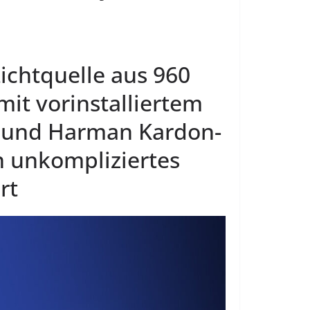
Lichtquelle aus 960
mit vorinstalliertem
u und Harman Kardon-
n unkompliziertes
rt