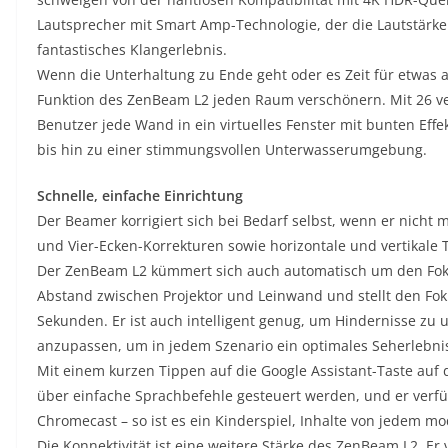
Lautsprecher mit Smart Amp-Technologie, der die Lautstärke u
fantastisches Klangerlebnis.
Wenn die Unterhaltung zu Ende geht oder es Zeit für etwas an
Funktion des ZenBeam L2 jeden Raum verschönern. Mit 26 ve
Benutzer jede Wand in ein virtuelles Fenster mit bunten Ef
bis hin zu einer stimmungsvollen Unterwasserumgebung.
Schnelle, einfache Einrichtung
Der Beamer korrigiert sich bei Bedarf selbst, wenn er nicht m
und Vier-Ecken-Korrekturen sowie horizontale und vertikale 
Der ZenBeam L2 kümmert sich auch automatisch um den Foku
Abstand zwischen Projektor und Leinwand und stellt den Fok
Sekunden. Er ist auch intelligent genug, um Hindernisse zu 
anzupassen, um in jedem Szenario ein optimales Seherlebnis
Mit einem kurzen Tippen auf die Google Assistant-Taste au
über einfache Sprachbefehle gesteuert werden, und er verfüg
Chromecast – so ist es ein Kinderspiel, Inhalte von jedem 
Die Konnektivität ist eine weitere Stärke des ZenBeam L2. Er