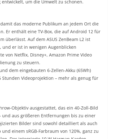
g entwickelt, um die Umwelt zu schonen.
, damit das moderne Publikum an jedem Ort die
Er enthält eine TV-Box, die auf Android 12 für
mm überlässt. Auf dem ASUS ZenBeam L2 ist
en, und er ist in wenigen Augenblicken
alte von Netflix, Disney+, Amazon Prime Video
dienung zu steuern.
f und dem eingebauten 6-Zellen-Akku (65Wh)
,5 Stunden Videoprojektion – mehr als genug für
row-Objektiv ausgestattet, das ein 40-Zoll-Bild
– und aus größeren Entfernungen bis zu einer
zierten Bilder sind sowohl detailliert als auch
80p und einem sRGB-Farbraum von 120%, ganz zu
len. Der integrierte 10 W Harman Kardon-