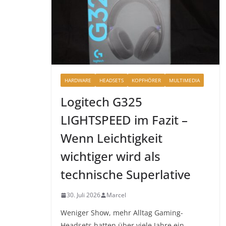
HARDWARE
HEADSETS
KOPFHÖRER
MULTIMEDIA
Logitech G325
LIGHTSPEED im Fazit –
Wenn Leichtigkeit
wichtiger wird als
technische Superlative
30. Juli 2026
Marcel
Weniger Show, mehr Alltag Gaming-
Headsets hatten über viele Jahre ein