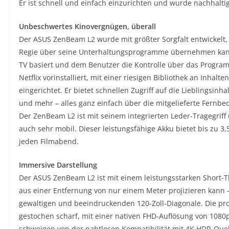
Er ist schnell und einfach einzurichten und wurde nachhalti
Unbeschwertes Kinovergnügen, überall
Der ASUS ZenBeam L2 wurde mit größter Sorgfalt entwickelt
Regie über seine Unterhaltungsprogramme übernehmen kann. 
TV basiert und dem Benutzer die Kontrolle über das Progra
Netflix vorinstalliert, mit einer riesigen Bibliothek an Inhalt
eingerichtet. Er bietet schnellen Zugriff auf die Lieblingsinh
und mehr – alles ganz einfach über die mitgelieferte Fernbe
Der ZenBeam L2 ist mit seinem integrierten Leder-Tragegrif
auch sehr mobil. Dieser leistungsfähige Akku bietet bis zu 3
jeden Filmabend.
Immersive Darstellung
Der ASUS ZenBeam L2 ist mit einem leistungsstarken Short-Th
aus einer Entfernung von nur einem Meter projizieren kann 
gewaltigen und beeindruckenden 120-Zoll-Diagonale. Die proji
gestochen scharf, mit einer nativen FHD-Auflösung von 10
schweigen von der nahtlosen Kompatibilität mit 4K HDR-Quel