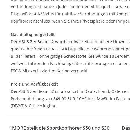
Verbindung mit nahezu jeder modernen Videoquelle sowie üb
DisplayPort Alt-Modus für nahtlose Verbindungen mit kompat
Kopfhöreranschluss, wenn Sie Ihre Privatsphäre oder Ihr pe
Nachhaltig hergestellt
Der ASUS ZenBeam L2 wurde entwickelt, um unsere Umwelt zu 
quecksilberfreien Eco-LED-Lichtquelle, die während seiner 
Bilder liefert – ohne giftige Schadstoffe. Sie wurde außerde
weltweit führenden Nachhaltigkeitszertifizierung zu erfüllen
FSC® Mix-zertifizierten Karton verpackt.
Preis und Verfügbarkeit
Der ASUS ZenBeam L2 ist ab sofort in Deutschland, Österrei
Preisempfehlung von 849,90 EUR / CHF inkl. MwSt. im Fach
(DE/AT & CH) verfügbar.
1MORE stellt die Sportkopfhörer S50 und S30
Das