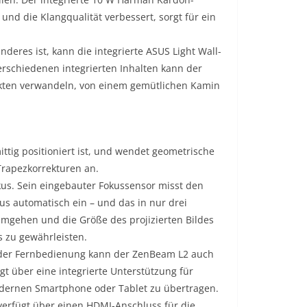
nd die Klangqualität verbessert, sorgt für ein
deres ist, kann die integrierte ASUS Light Wall-
rschiedenen integrierten Inhalten kann der
fekten verwandeln, von einem gemütlichen Kamin
ittig positioniert ist, und wendet geometrische
Trapezkorrekturen an.
s. Sein eingebauter Fokussensor misst den
us automatisch ein – und das in nur drei
umgehen und die Größe des projizierten Bildes
 zu gewährleisten.
f der Fernbedienung kann der ZenBeam L2 auch
t über eine integrierte Unterstützung für
modernen Smartphone oder Tablet zu übertragen.
 verfügt über einen HDMI-Anschluss für die